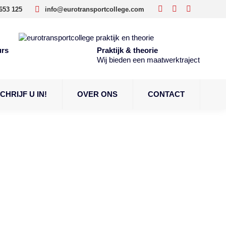
653 125
info@eurotransportcollege.com
Facebook
Linkedin
Instagram
page
page
page
opens
opens
opens
in
in
in
urs
Praktijk & theorie
Wij bieden een maatwerktraject
new
new
new
window
window
window
CHRIJF U IN!
OVER ONS
CONTACT