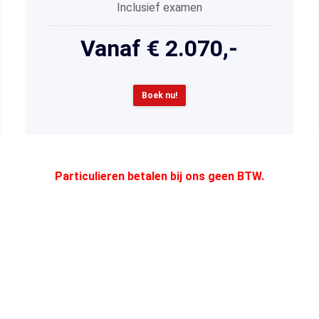
Inclusief examen
Vanaf € 2.070,-
Boek nu!
Prijzen zijn excl. BTW & termijnbetalingen zijn mogelijk.
Particulieren betalen bij ons geen BTW.