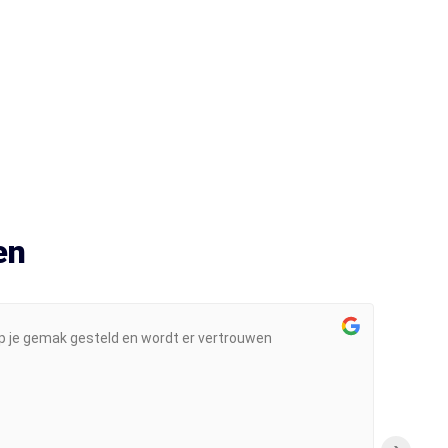
en
 op je gemak gesteld en wordt er vertrouwen
het 
exam