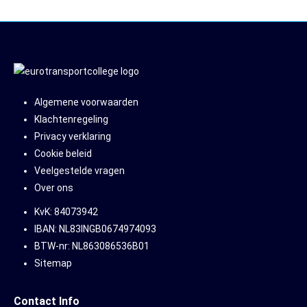
Algemene voorwaarden
Klachtenregeling
Privacy verklaring
Cookie beleid
Veelgestelde vragen
Over ons
KvK: 84073942
IBAN: NL83INGB0674974093
BTW-nr: NL863086536B01
Sitemap
Contact Info