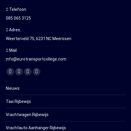
Telefoon:
085 065 3125
Adres:
Weerterveld 75, 6231 NC Meerssen
Mail:
info@eurotransportcollege.com
Vind ons op:
Facebook
YouTube
Linkedin
Instagram
page
page
page
page
Nieuws
opens
opens
opens
opens
in
in
in
in
Taxi Rijbewijs
new
new
new
new
window
window
window
window
Vrachtwagen Rijbewijs
Vrachtauto Aanhanger Rijbewijs