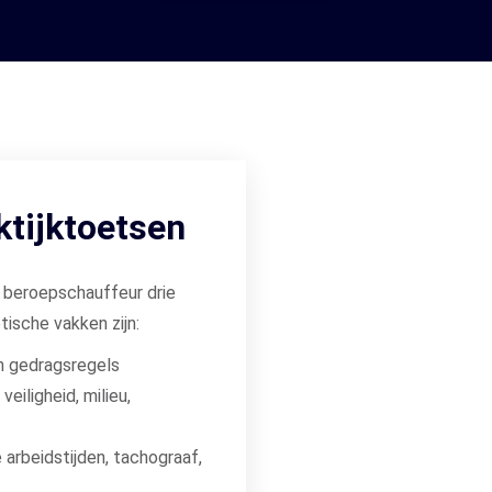
ktijktoetsen
 beroepschauffeur drie
ische vakken zijn:
n gedragsregels
eiligheid, milieu,
 arbeidstijden, tachograaf,