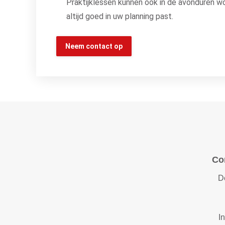
Praktijklessen kunnen ook in de avonduren w
altijd goed in uw planning past.
Neem contact op
Co
De
I