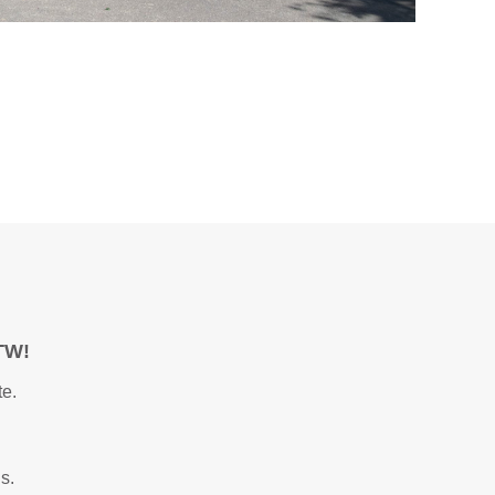
TW!
te.
is.