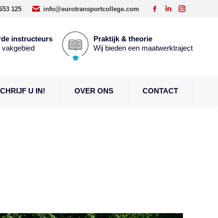
653 125
info@eurotransportcollege.com
Facebook
Linkedin
Instagram
page
page
page
opens
opens
opens
de instructeurs
Praktijk & theorie
n vakgebied
Wij bieden een maatwerktraject
in
in
in
new
new
new
window
window
window
CHRIJF U IN!
OVER ONS
CONTACT