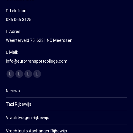
Telefoon:
085 065 3125
Adres:
Weerterveld 75, 6231 NC Meerssen
Mail:
info@eurotransportcollege.com
Vind ons op:
Facebook
YouTube
Linkedin
Instagram
page
page
page
page
Nieuws
opens
opens
opens
opens
in
in
in
in
Taxi Rijbewijs
new
new
new
new
window
window
window
window
Vrachtwagen Rijbewijs
Vrachtauto Aanhanger Rijbewijs