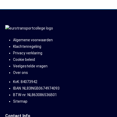
Algemene voorwaarden
Klachtenregeling
Privacy verklaring
Cookie beleid
Veelgestelde vragen
Over ons
KvK: 84073942
IBAN: NL83INGB0674974093
BTW-nr: NL863086536B01
Sitemap
Contact Info