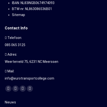
IBAN: NL83INGB0674974093
BTW-nr: NL863086536B01
Sitemap
Contact Info
Telefoon:
085 065 3125
Adres:
Weerterveld 75, 6231 NC Meerssen
Mail:
info@eurotransportcollege.com
Vind ons op:
Facebook
YouTube
Linkedin
Instagram
page
page
page
page
Nieuws
opens
opens
opens
opens