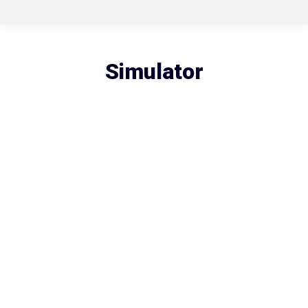
Simulator
Rijoptimalisatie /
schadepreventie
Iedere chauffeur heeft zijn eigen rijstijl en
rijvaardigheid. Met onze simulator kan iedere