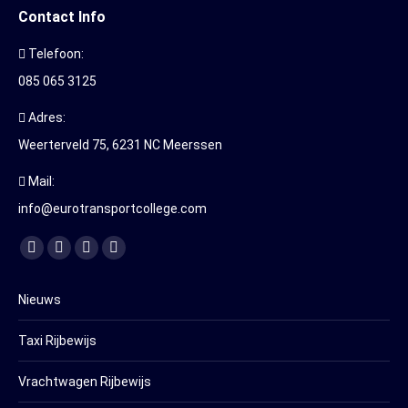
Contact Info
Telefoon:
085 065 3125
Adres:
Weerterveld 75, 6231 NC Meerssen
Mail:
info@eurotransportcollege.com
Vind ons op:
Facebook
YouTube
Linkedin
Instagram
page
page
page
page
Nieuws
opens
opens
opens
opens
in
in
in
in
Taxi Rijbewijs
new
new
new
new
window
window
window
window
Vrachtwagen Rijbewijs