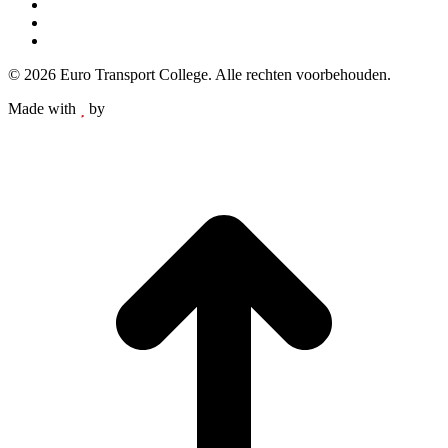
Vrachtwagen Rijbewijs
new
new
new
new
Vrachtauto Aanhanger Rijbewijs
window
window
window
window
Training Autolaadkraan met simulator
© 2026 Euro Transport College. Alle rechten voorbehouden.
Made with
by
Web Wings
t
T