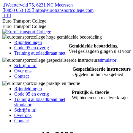
Skip
Weerterveld 75, 6231 NC Meerssen
to
0850 653 125
info@eurotransportcollege.com
content
Facebook
Linkedin
Instagram
page
page
page
Euro Transport College
opens
opens
opens
Euro Transport College
in
in
in
new
new
new
window
window
window
Rijopleidingen
Gemiddelde beoordeling
Code 95 en overig
Veel geslaagden gingen u al voor
Training autolaadkraan met
simulator
Schrijf u in!
Gespecialiseerde instructeurs
Over ons
Opgeleid in hun vakgebied
Contact
Rijopleidingen
Praktijk & theorie
Code 95 en overig
Wij bieden een maatwerktraject
Training autolaadkraan met
simulator
Schrijf u in!
Over ons
Contact