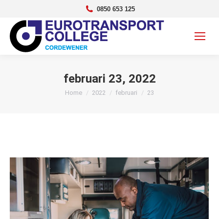
0850 653 125
februari 23, 2022
Je bent hier:
Home
2022
februari
23