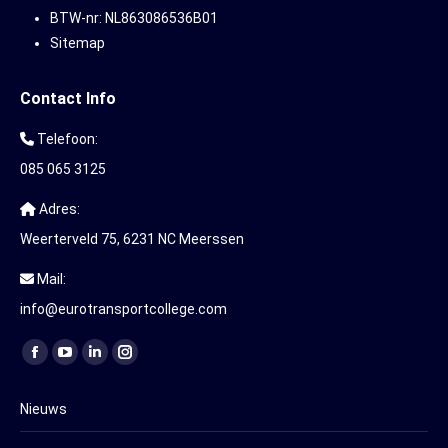
BTW-nr: NL863086536B01
Sitemap
Contact Info
Telefoon:
085 065 3125
Adres:
Weerterveld 75, 6231 NC Meerssen
Mail:
info@eurotransportcollege.com
Vind ons op:
Facebook
YouTube
Linkedin
Instagram
page
page
page
page
Nieuws
opens
opens
opens
opens
in
in
in
in