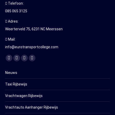
Telefoon:
085 065 3125
Adres:
Weerterveld 75, 6231 NC Meerssen
Mail:
info@eurotransportcollege.com
Vind ons op:
Facebook
YouTube
Linkedin
Instagram
page
page
page
page
Nieuws
opens
opens
opens
opens
in
in
in
in
Taxi Rijbewijs
new
new
new
new
window
window
window
window
Vrachtwagen Rijbewijs
Vrachtauto Aanhanger Rijbewijs