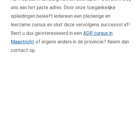
ons aan het juiste adres. Door onze toegankelijke
opleidingen beleeft iedereen een plezierige en
leerzame cursus en sluit deze vervolgens succesvol af!
Bent u dus geïnteresseerd in een
ADR cursus in
Maastricht
of ergens anders in de provincie? Neem dan
contact op.
Maak een afspraak
Laat uw gegevens achter, we nemen zo
spoedig mogelijk contact met u op voor het
plannen van een afspraak.