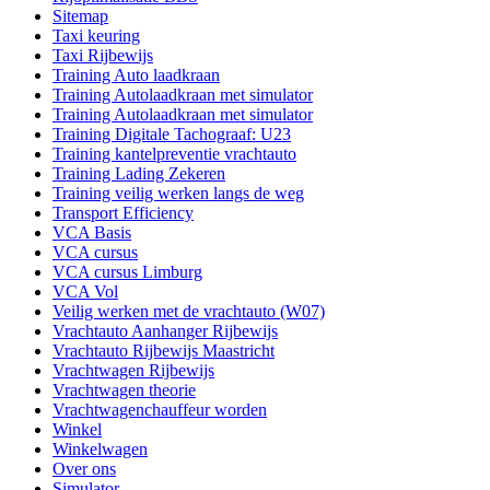
Sitemap
Taxi keuring
Taxi Rijbewijs
Training Auto laadkraan
Training Autolaadkraan met simulator
Training Autolaadkraan met simulator
Training Digitale Tachograaf: U23
Training kantelpreventie vrachtauto
Training Lading Zekeren
Training veilig werken langs de weg
Transport Efficiency
VCA Basis
VCA cursus
VCA cursus Limburg
VCA Vol
Veilig werken met de vrachtauto (W07)
Vrachtauto Aanhanger Rijbewijs
Vrachtauto Rijbewijs Maastricht
Vrachtwagen Rijbewijs
Vrachtwagen theorie
Vrachtwagenchauffeur worden
Winkel
Winkelwagen
Over ons
Simulator