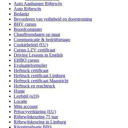
Auto Aanhanger Rijbewijs
Auto Rijbewijs
Bedankt
Bevorderen van veiligheid en doorstroming
BHV cursus
Boordcomputer
Chauffeursdagen op maat
Communicatie & bedrijfsimago
Cookiebeleid (EU)
Cursus LZV certificaat
Driving Lessons in English
EHBO cursus
Evaluatieformulier
Heftruck certificaat
Heftruck certificaat Limburg
Heftruck certificaat Maastricht
Heftruck en reachtruck
Home
Leefstijl (u19)
Locatie
Mijn account
Privacyverklaring (EU)
Rijbewijskeuring 75 jaar
Rijbewijskeuring in Limburg
Rijoptimalisatie BBS