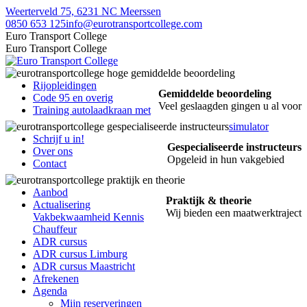
Skip
Weerterveld 75, 6231 NC Meerssen
to
0850 653 125
info@eurotransportcollege.com
content
Facebook
Linkedin
Instagram
Euro Transport College
page
page
page
Euro Transport College
opens
opens
opens
in
in
in
new
new
new
Rijopleidingen
Gemiddelde beoordeling
window
window
window
Code 95 en overig
Veel geslaagden gingen u al voor
Training autolaadkraan met
simulator
Schrijf u in!
Gespecialiseerde instructeurs
Over ons
Opgeleid in hun vakgebied
Contact
Aanbod
Praktijk & theorie
Actualisering
Wij bieden een maatwerktraject
Vakbekwaamheid Kennis
Chauffeur
ADR cursus
ADR cursus Limburg
ADR cursus Maastricht
Afrekenen
Agenda
Mijn reserveringen