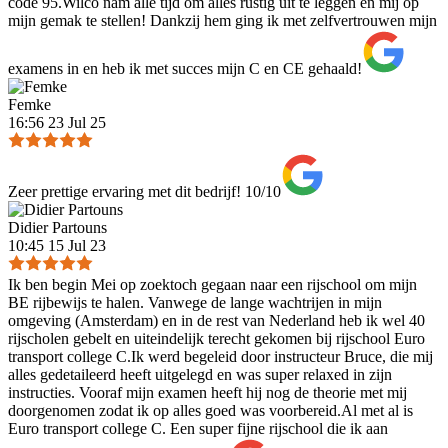
code 95.Wilco nam alle tijd om alles rustig uit te leggen en mij op
mijn gemak te stellen! Dankzij hem ging ik met zelfvertrouwen mijn
examens in en heb ik met succes mijn C en CE gehaald!
Femke
16:56 23 Jul 25
Zeer prettige ervaring met dit bedrijf! 10/10
Didier Partouns
10:45 15 Jul 23
Ik ben begin Mei op zoektoch gegaan naar een rijschool om mijn
BE rijbewijs te halen. Vanwege de lange wachtrijen in mijn
omgeving (Amsterdam) en in de rest van Nederland heb ik wel 40
rijscholen gebelt en uiteindelijk terecht gekomen bij rijschool Euro
transport college C.Ik werd begeleid door instructeur Bruce, die mij
alles gedetaileerd heeft uitgelegd en was super relaxed in zijn
instructies. Vooraf mijn examen heeft hij nog de theorie met mij
doorgenomen zodat ik op alles goed was voorbereid.Al met al is
Euro transport college C. Een super fijne rijschool die ik aan