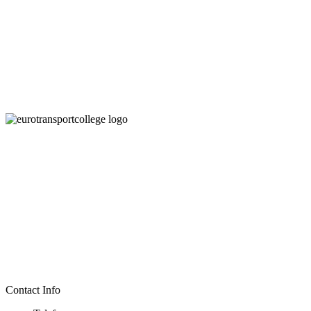
Contact
Algemene voorwaarden
Klachtenregeling
Privacy verklaring
Cookie beleid
Veelgestelde vragen
Over ons
KvK: 84073942
IBAN: NL83INGB0674974093
BTW-nr: NL863086536B01
Sitemap
Contact Info