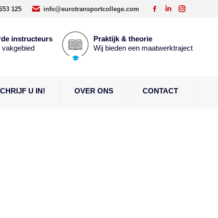
653 125
info@eurotransportcollege.com
Facebook
Linkedin
Instagram
page
page
page
opens
opens
opens
de instructeurs
Praktijk & theorie
n vakgebied
Wij bieden een maatwerktraject
in
in
in
new
new
new
window
window
window
CHRIJF U IN!
OVER ONS
CONTACT